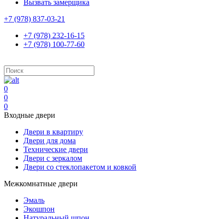
Вызвать замерщика
+7 (978) 837-03-21
+7 (978) 232-16-15
+7 (978) 100-77-60
0
0
0
Входные двери
Двери в квартиру
Двери для дома
Технические двери
Двери с зеркалом
Двери со стеклопакетом и ковкой
Межкомнатные двери
Эмаль
Экошпон
Натуральный шпон